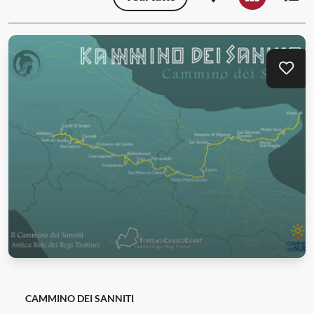
Visualizzazione map
Visualizzazio
Visua
Aggi
CAMMINO DEI SANNITI