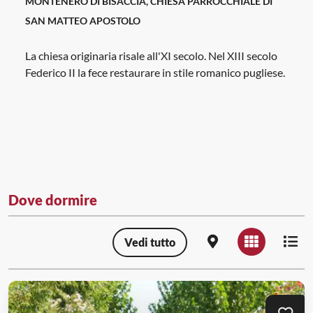
MONTENERO DI BISACCIA, CHIESA PARROCCHIALE DI
SAN MATTEO APOSTOLO
La chiesa originaria risale all'XI secolo. Nel XIII secolo
Federico II la fece restaurare in stile romanico pugliese.
Dove dormire
Vedi tutto
Visualizzazione map
Visualizzazio
Visua