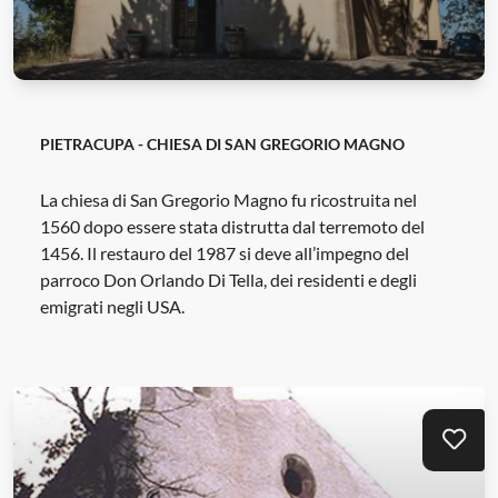
INFORMAZIONI
PROGETTI
PIETRACUPA - CHIESA DI SAN GREGORIO MAGNO
ENTI
La chiesa di San Gregorio Magno fu ricostruita nel
1560 dopo essere stata distrutta dal terremoto del
1456. Il restauro del 1987 si deve all’impegno del
parroco Don Orlando Di Tella, dei residenti e degli
Dormire
Mangiare
Eventi
Offerte
emigrati negli USA.
Area operatori
Preferiti
Aggi