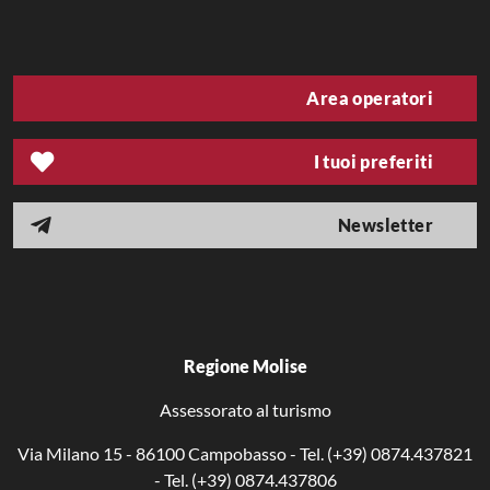
INFORMAZIONI
Area operatori
PROGETTI
I tuoi preferiti
ENTI
Newsletter
Dormire
Mangiare
Eventi
Offerte
Regione Molise
Area operatori
Preferiti
Assessorato al turismo
Via Milano 15 - 86100 Campobasso - Tel. (+39) 0874.437821
- Tel. (+39) 0874.437806