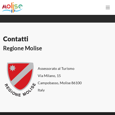
CHIUDI
Me
Alto contrast
Alto contrasto
IT
EN
DE
FR
ES
Contatti
Ricerca
Regione Molise
HOME
Assessorato al Turismo
SCOPRI
Via Milano, 15
Campobasso, Molise 86100
Italy
VIVI
ORGANIZZA