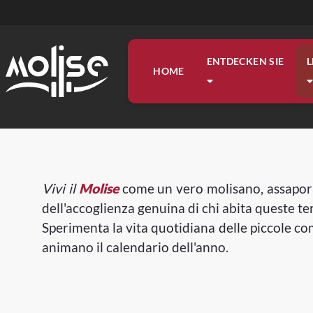
ENTDECKEN SIE
L
HOME
ENTDECKEN SIE
LEBEN
ORGANISIEREN SIE
INFORMATIONEN
PROGETTI
Vivi il
Molise
come un vero molisano, assaporan
dell'accoglienza genuina di chi abita queste te
Sperimenta la vita quotidiana delle piccole comu
animano il calendario dell'anno.