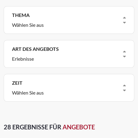
INFORMATIONEN
THEMA
Wählen Sie aus
PROGETTI
ENTI
ART DES ANGEBOTS
Erlebnisse
Dormire
Mangiare
Events
Offerte
ZEIT
Wählen Sie aus
Anbieterbereich
Favoriten
28 ERGEBNISSE FÜR
ANGEBOTE