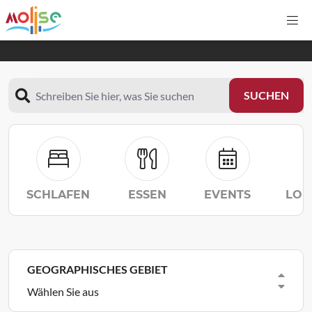
SCHLIESSEN
Me
Hoher Kontra
Hoher Kontrast
IT
EN
DE
FR
ES
Schreiben Sie die Wörter, die Sie in diesem Feld suchen m
SUCHEN
Suche
HOME
SCHLAFEN
ESSEN
EVENTS
LOK
ENTDECKEN SIE
LEBEN
GEOGRAPHISCHES GEBIET
ORGANISIEREN SIE
Wählen Sie aus