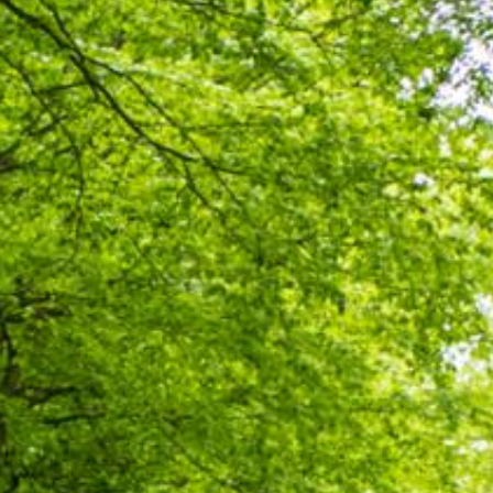
INFORMATIONEN
PROGETTI
ENTI
Dormire
Mangiare
Events
Offerte
Anbieterbereich
Favoriten