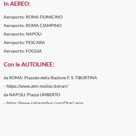
In AEREO:
Aeroporto: ROMA FIUMICINO
Aeroporto: ROMA CIAMPINO
Aeroporto: NAPOLI
Aeroporto: PESCARA
Aeroporto: FOGGIA
Con le AUTOLINEE:
da ROMA: Piazzale della Stazione F. S. TIBURTINA
-
https://www.atm-molise.it/orari/
da NAPOLI: Piazza UMBERTO
-
https://www.satiautobus.com/Orari.aspx
da PESCARA: Piazzale Stazione F. S.
-
https://www.satiautobus.com/Orari.aspx
In TRENO:
Dormire
Mangiare
Events
Offerte